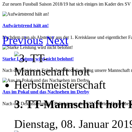
Zur neuen Fussball Saison 2018/19 hat sich einiges im Kader des SV E
Aufwärtstrend hält an!
Previous
Next
Nachdem man als Absteiger aus der 1. Kreisklasse und eigentlicher Fav
Starke Leistung wird nicht belohnt!
Nach drei Spielen in Folge ohne Niederlage ging unsere Mannschaft mit
Aus im Pokal und das Nachsehen im Derby
3. TT-Mannschaft holt 
Nach der Deklassierung im Pokal gegen den SSV Nörten-Hardenberg 2
Dienstag, 08. Januar 201