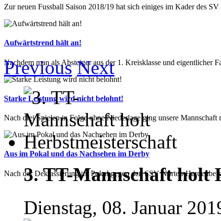
Zur neuen Fussball Saison 2018/19 hat sich einiges im Kader des SV E
Aufwärtstrend hält an!
Previous
Next
Nachdem man als Absteiger aus der 1. Kreisklasse und eigentlicher Fav
Starke Leistung wird nicht belohnt!
Nach drei Spielen in Folge ohne Niederlage ging unsere Mannschaft mit
Aus im Pokal und das Nachsehen im Derby
3. TT-Mannschaft holt 
Nach der Deklassierung im Pokal gegen den SSV Nörten-Hardenberg 2
Dienstag, 08. Januar 201