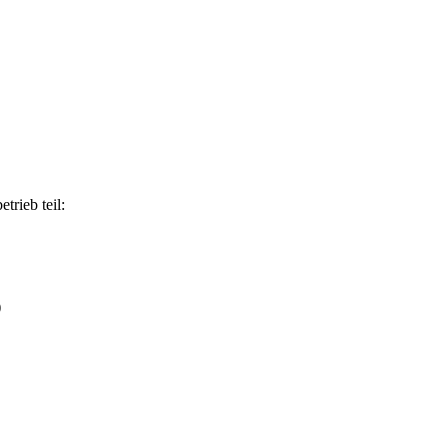
trieb teil:
)