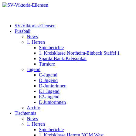
SV-Viktoria-Ellensen
Fussball
News
1. Herren
Spielberichte
1. Kreisklasse Northeim-Einbeck Staffel 1
Sparda-Bank-Kreispokal
Turniere
Jugend
C-Jugend
D-Jugend
D-Juniorinnen
E1-Jugend
E2-Jugend
E-Juniorinnen
Archiv
Tischtennis
News
1. Herren
Spielberichte
1. Kreisklasse Herren NOM West