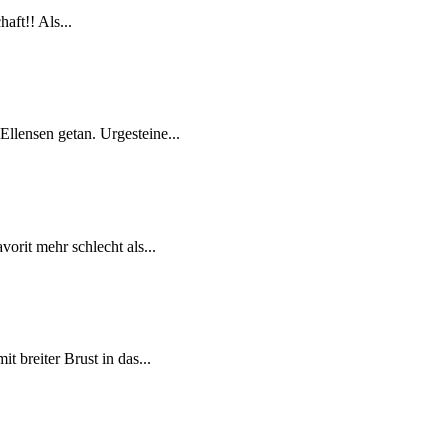
aft!! Als...
llensen getan. Urgesteine...
orit mehr schlecht als...
 breiter Brust in das...