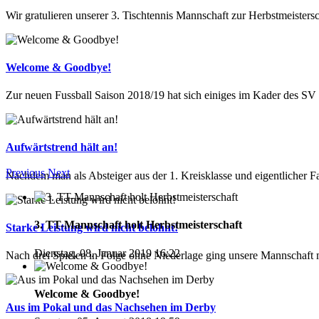
Wir gratulieren unserer 3. Tischtennis Mannschaft zur Herbstmeistersch
Welcome & Goodbye!
Zur neuen Fussball Saison 2018/19 hat sich einiges im Kader des SV E
Aufwärtstrend hält an!
Previous
Next
Nachdem man als Absteiger aus der 1. Kreisklasse und eigentlicher Fav
3. TT-Mannschaft holt Herbstmeisterschaft
Starke Leistung wird nicht belohnt!
Dienstag, 08. Januar 2019 16:22
Nach drei Spielen in Folge ohne Niederlage ging unsere Mannschaft mit
Welcome & Goodbye!
Aus im Pokal und das Nachsehen im Derby